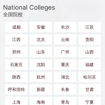
National Colleges
全国院校
成都
安徽
长沙
江苏
江西
北京
云南
贵阳
郑州
山东
广州
山西
石家庄
沈阳
重庆
福建
陕西
杭州
湖北
哈尔滨
呼和浩特
新疆
长春
甘肃
上海
海南
青岛
宁夏