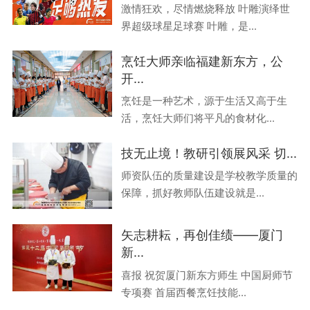
激情狂欢，尽情燃烧释放 叶雕演绎世
界超级球星足球赛 叶雕，是...
烹饪大师亲临福建新东方，公
开...
烹饪是一种艺术，源于生活又高于生
活，烹饪大师们将平凡的食材化...
技无止境！教研引领展风采 切...
师资队伍的质量建设是学校教学质量的
保障，抓好教师队伍建设就是...
矢志耕耘，再创佳绩——厦门
新...
喜报 祝贺厦门新东方师生 中国厨师节
专项赛 首届西餐烹饪技能...