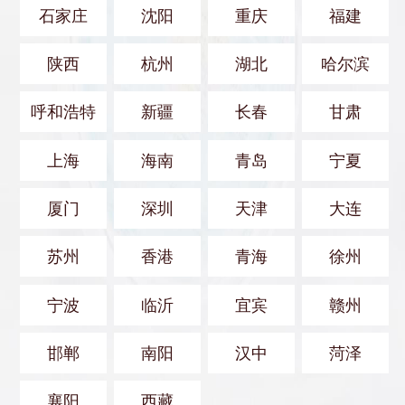
石家庄
沈阳
重庆
福建
陕西
杭州
湖北
哈尔滨
呼和浩特
新疆
长春
甘肃
上海
海南
青岛
宁夏
厦门
深圳
天津
大连
苏州
香港
青海
徐州
宁波
临沂
宜宾
赣州
邯郸
南阳
汉中
菏泽
襄阳
西藏