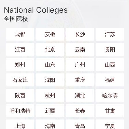
National Colleges
全国院校
成都
安徽
长沙
江苏
江西
北京
云南
贵阳
郑州
山东
广州
山西
石家庄
沈阳
重庆
福建
陕西
杭州
湖北
哈尔滨
呼和浩特
新疆
长春
甘肃
上海
海南
青岛
宁夏