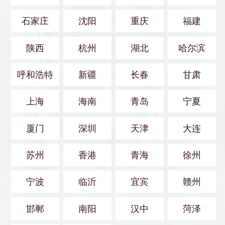
石家庄
沈阳
重庆
福建
陕西
杭州
湖北
哈尔滨
呼和浩特
新疆
长春
甘肃
上海
海南
青岛
宁夏
厦门
深圳
天津
大连
苏州
香港
青海
徐州
宁波
临沂
宜宾
赣州
邯郸
南阳
汉中
菏泽