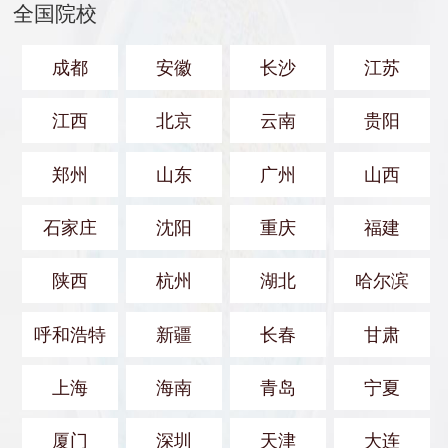
全国院校
成都
安徽
长沙
江苏
江西
北京
云南
贵阳
郑州
山东
广州
山西
石家庄
沈阳
重庆
福建
陕西
杭州
湖北
哈尔滨
呼和浩特
新疆
长春
甘肃
上海
海南
青岛
宁夏
厦门
深圳
天津
大连