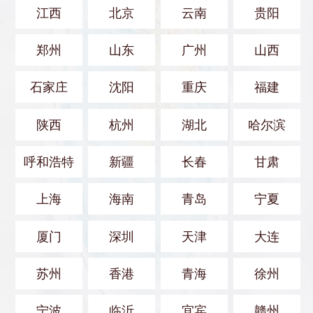
江西
北京
云南
贵阳
郑州
山东
广州
山西
石家庄
沈阳
重庆
福建
陕西
杭州
湖北
哈尔滨
呼和浩特
新疆
长春
甘肃
上海
海南
青岛
宁夏
厦门
深圳
天津
大连
苏州
香港
青海
徐州
宁波
临沂
宜宾
赣州