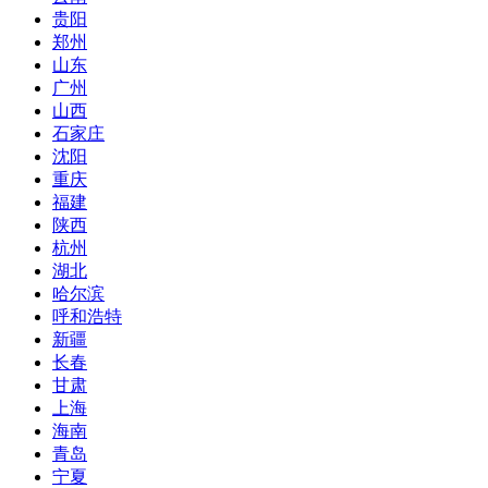
贵阳
郑州
山东
广州
山西
石家庄
沈阳
重庆
福建
陕西
杭州
湖北
哈尔滨
呼和浩特
新疆
长春
甘肃
上海
海南
青岛
宁夏