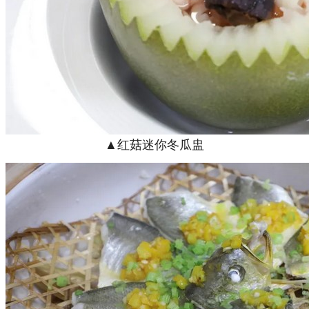
▲红菇迷你冬瓜盅