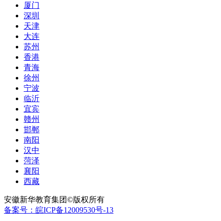
厦门
深圳
天津
大连
苏州
香港
青海
徐州
宁波
临沂
宜宾
赣州
邯郸
南阳
汉中
菏泽
襄阳
西藏
安徽新华教育集团©版权所有
备案号：皖ICP备12009530号-13