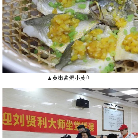
▲黄椒酱焗小黄鱼