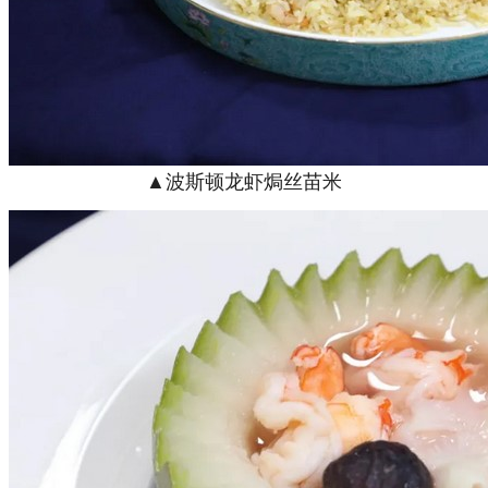
▲波斯顿龙虾焗丝苗米