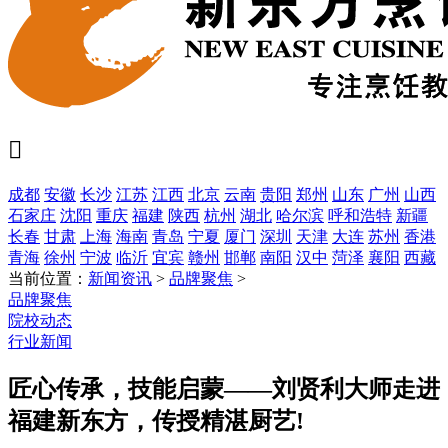

成都
安徽
长沙
江苏
江西
北京
云南
贵阳
郑州
山东
广州
山西
石家庄
沈阳
重庆
福建
陕西
杭州
湖北
哈尔滨
呼和浩特
新疆
长春
甘肃
上海
海南
青岛
宁夏
厦门
深圳
天津
大连
苏州
香港
青海
徐州
宁波
临沂
宜宾
赣州
邯郸
南阳
汉中
菏泽
襄阳
西藏
当前位置：
新闻资讯
>
品牌聚焦
>
品牌聚焦
院校动态
行业新闻
匠心传承，技能启蒙——刘贤利大师走进
福建新东方，传授精湛厨艺!