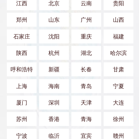
江西
北京
云南
贵阳
郑州
山东
广州
山西
石家庄
沈阳
重庆
福建
陕西
杭州
湖北
哈尔滨
呼和浩特
新疆
长春
甘肃
上海
海南
青岛
宁夏
厦门
深圳
天津
大连
苏州
香港
青海
徐州
宁波
临沂
宜宾
赣州