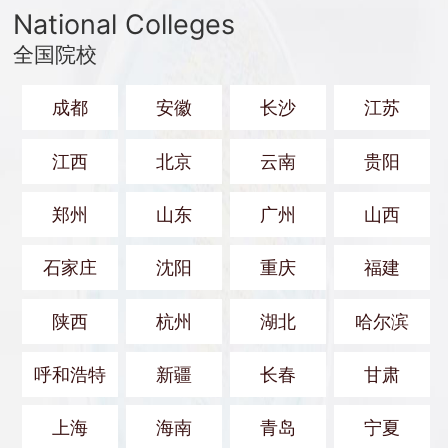
National Colleges
全国院校
成都
安徽
长沙
江苏
江西
北京
云南
贵阳
郑州
山东
广州
山西
石家庄
沈阳
重庆
福建
陕西
杭州
湖北
哈尔滨
呼和浩特
新疆
长春
甘肃
上海
海南
青岛
宁夏