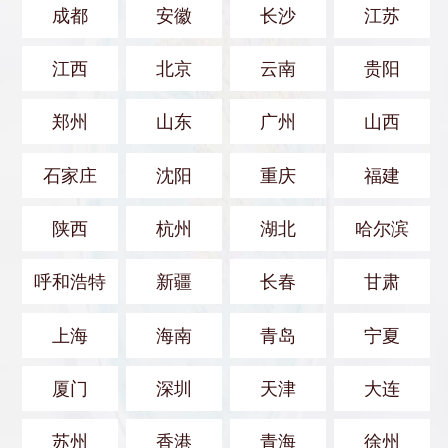
成都
安徽
长沙
江苏
江西
北京
云南
贵阳
郑州
山东
广州
山西
石家庄
沈阳
重庆
福建
陕西
杭州
湖北
哈尔滨
呼和浩特
新疆
长春
甘肃
上海
海南
青岛
宁夏
厦门
深圳
天津
大连
苏州
香港
青海
徐州